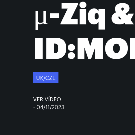
μ-Ziq &
ID:MO
UK/CZE
VER VÍDEO
- 04/11/2023