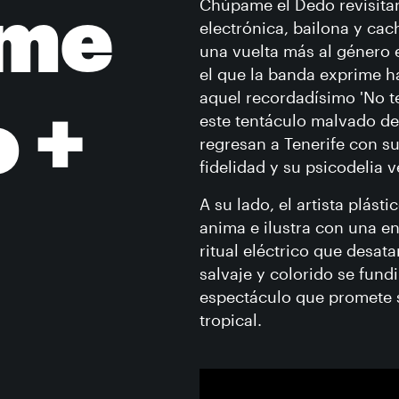
Chúpame el Dedo revisita
me
electrónica, bailona y ca
una vuelta más al género 
el que la banda exprime ha
aquel recordadísimo 'No t
 +
este tentáculo malvado de
regresan a Tenerife con su
fidelidad y su psicodelia 
A su lado, el artista plást
anima e ilustra con una e
ritual eléctrico que desa
salvaje y colorido se fund
espectáculo que promete 
tropical.