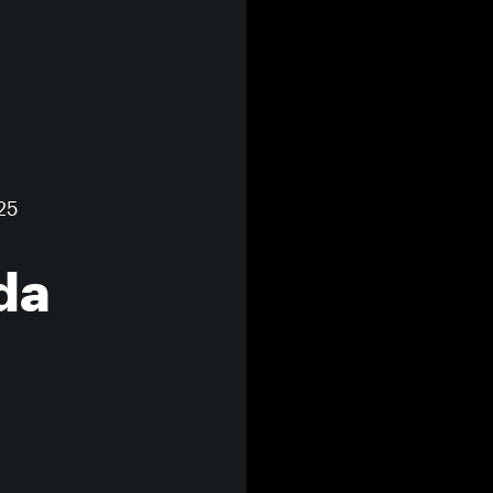
25
da