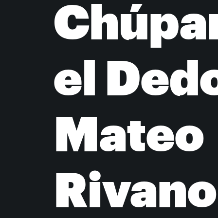
Chúpa
el Dedo
Mateo
Rivano