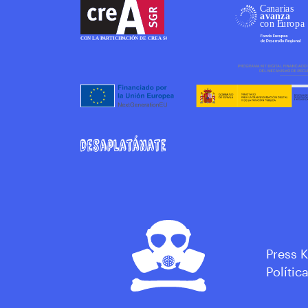
Press K
Polític