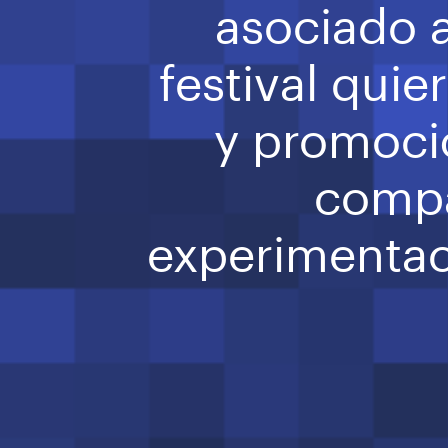
asociado al
festival quie
y promoció
compa
experimentaci