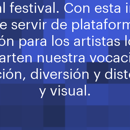
 festival. Con esta i
re servir de platafo
n para los artistas 
rten nuestra vocac
ón, diversión y dis
y visual.