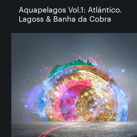
Aquapelagos Vol​.​1: Atl​á​ntico.
Lagoss & Banha da Cobra