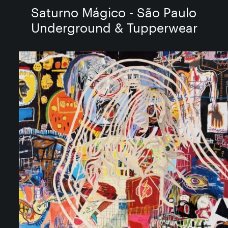
Saturno M​á​gico - São Paulo
Underground & Tupperwear