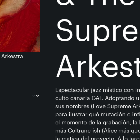
Supr
Arkes
 Arkestra
Espectacular jazz místico con i
culto canaria GAF. Adoptando un
sus nombres (Love Supreme Arkes
para ilustrar qué mutación o i
el momento de la grabación, la
más Coltrane-ish (Alice más qu
la matica del proyecto. A lo lar