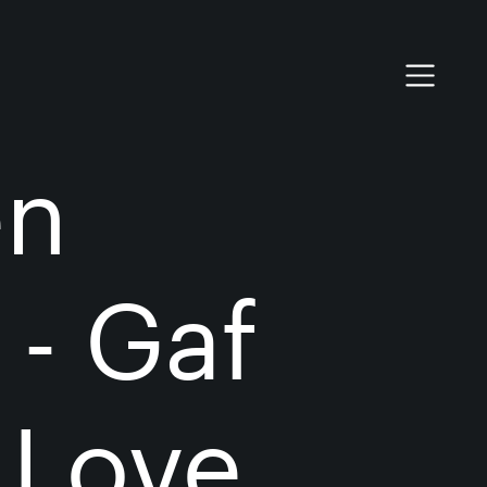
en
 - Gaf
 Love