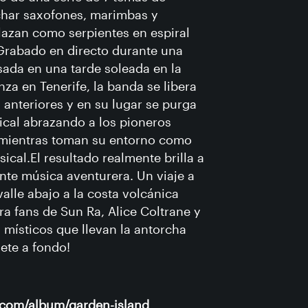
har saxofones, marimbas y
lazan como serpientes en espiral
 Grabado en directo durante una
sada en una tarde soleada en la
a en Tenerife, la banda se libera
anteriores y en su lugar se purga
cal abrazando a los pioneros
mientras toman su entorno como
sical.El resultado realmente brilla a
nte música aventurera. Un viaje a
alle abajo a la costa volcánica
ara fans de Sun Ra, Alice Coltrane y
místicos que llevan la antorcha
gete a fondo!
.com/album/garden-island