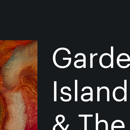
0 elementos
Gard
Island
& The