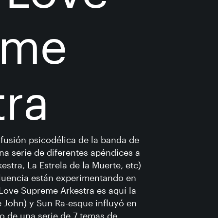
eme
tra
nfusión psicodélica de la banda de
a serie de diferentes apéndices a
tra, La Estrela de la Muerte, etc)
nfluencia están experimentando en
 Love Supreme Arkestra es aquí la
e John) y Sun Ra-esque influyó en
go de una serie de 7 temas de